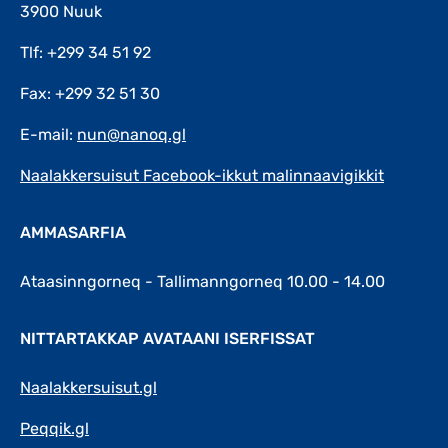
3900 Nuuk
Tlf: +299 34 51 92
Fax: +299 32 51 30
E-mail:
nun@nanoq.gl
Naalakkersuisut Facebook-ikkut malinnaavigikkit
AMMASARFIA
Ataasinngorneq - Tallimanngorneq 10.00 - 14.00
NITTARTAKKAP AVATAANI ISERFISSAT
Naalakkersuisut.gl
Peqqik.gl