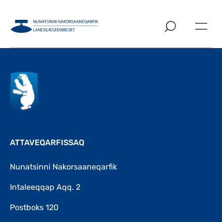
Imarisaanut ingerlaqqigit
ATTAVEQARFISSAQ
Nunatsinni Nakorsaaneqarfik
Intaleeqqap Aqq. 2
Postboks 120