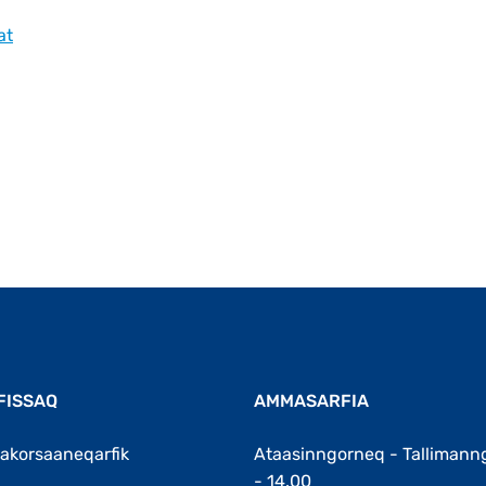
at
FISSAQ
AMMASARFIA
akorsaaneqarfik
Ataasinngorneq - Tallimann
- 14.00