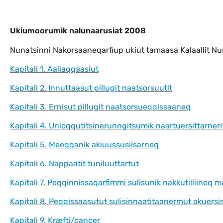
Ukiumoorumik nalunaarusiat 2008
Ukiumoorumik nalunaarusiat 2008
Nunatsinni Nakorsaaneqarfiup ukiut tamaasa Kalaallit N
Kapitali 1. Aallaqqaasiut
Kapitali 2. Innuttaasut pillugit naatsorsuutit
Kapitali 3. Ernisut pillugit naatsorsueqqissaaneq
Kapitali 4. Unioqqutitsinerunngitsumik naartuersittarneri
Kapitali 5. Meeqqanik akiuussusiisarneq
Kapitali 6. Nappaatit tuniluuttartut
Kapitali 7. Peqqinnissaqarfimmi sulisunik nakkutilliineq m
Kapitali 8. Peqqissaasutut sulisinnaatitaanermut akuersis
Kapitali 9. Kræfti/cancer