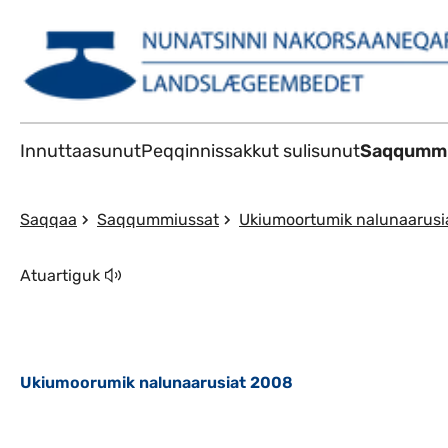
Innuttaasunut
Peqqinnissakkut sulisunut
Saqqummi
Saqqaa
Saqqummiussat
Ukiumoortumik nalunaarusi
Atuartiguk
Ukiumoorumik nalunaarusiat 2008