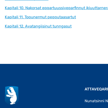
Kapitali 10. Nakorsat eqqartuussiveqarfinnut ikiuuttarner
Kapitali 11. Toqunermut peqqutaasartut
Kapitali 12. Avatangiisinut tunngasut
ATTAVEQAR
Nunatsinni N