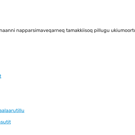
unaanni napparsimaveqarneq tamakkiisoq pillugu ukiumoort
t
aalaarutillu
sutit