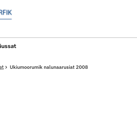
Imarisaanut ingerlaqqigit
ussat
Ukiumoorumik nalunaarusiat 2008
at