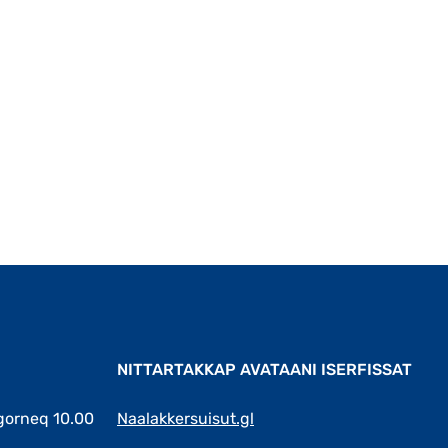
Qulaanut
NITTARTAKKAP AVATAANI ISERFISSAT
gorneq 10.00
Naalakkersuisut.gl