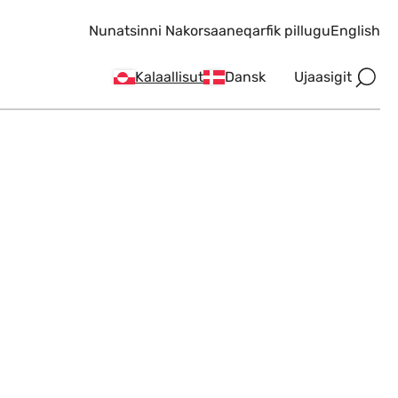
Nunatsinni Nakorsaaneqarfik pillugu
English
Ujaasigit
Kalaallisut
Dansk