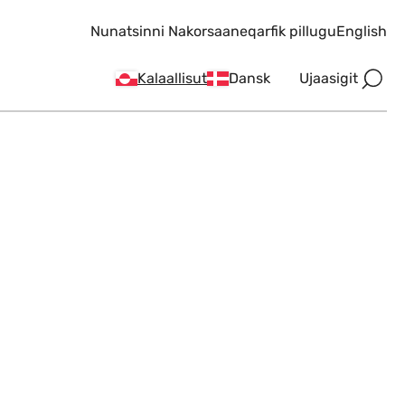
Nunatsinni Nakorsaaneqarfik pillugu
English
Ujaasigit
Kalaallisut
Dansk