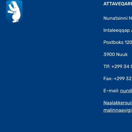
ATTAVEQAR
Nunatsinni N
Intaleeqqap 
Postboks 12
3900 Nuuk
Tlf: +299 34 
Fax: +299 32
E-mail:
nun@
Naalakkersui
malinnaavigi