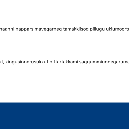
unaanni napparsimaveqarneq tamakkiisoq pillugu ukiumoort
llarput, kingusinnerusukkut nittartakkami saqqummiunneqarum