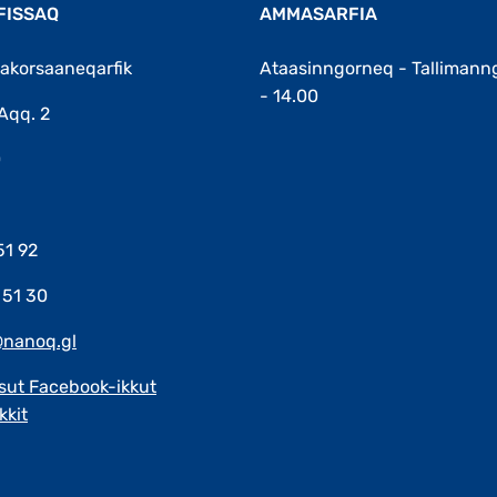
FISSAQ
AMMASARFIA
akorsaaneqarfik
Ataasinngorneq - Tallimann
- 14.00
Aqq. 2
0
51 92
 51 30
nanoq.gl
sut Facebook-ikkut
kkit