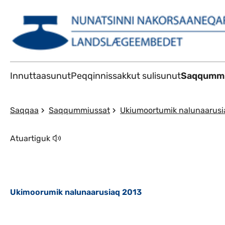
Innuttaasunut
Peqqinnissakkut sulisunut
Saqqummi
Saqqaa
Saqqummiussat
Ukiumoortumik nalunaarusi
Atuartiguk
Ukimoorumik nalunaarusiaq 2013