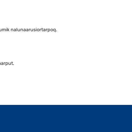
umik nalunaarusiortarpoq.
aarput.
Qulaanut