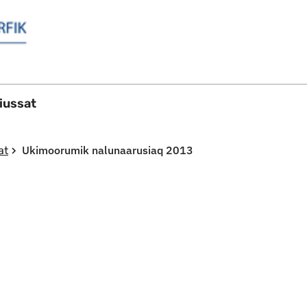
Imarisaanut ingerlaqqigit
ussat
Ukimoorumik nalunaarusiaq 2013
at