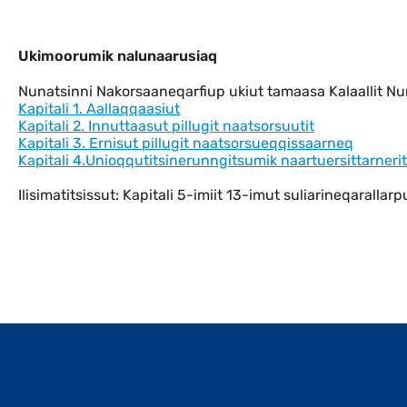
Ukimoorumik nalunaarusiaq
Ukimoorumik nalunaarusiaq
Nunatsinni Nakorsaaneqarfiup ukiut tamaasa Kalaallit N
Kapitali 1. Aallaqqaasiut
Kapitali 2. Innuttaasut pillugit naatsorsuutit
Kapitali 3. Ernisut pillugit naatsorsueqqissaarneq
Kapitali 4.Unioqqutitsinerunngitsumik naartuersittarnerit
Ilisimatitsissut: Kapitali 5-imiit 13-imut suliarineqara