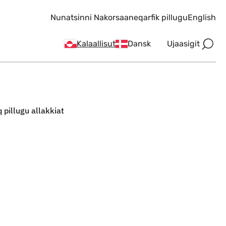
Nunatsinni Nakorsaaneqarfik pillugu
English
Ujaasigit
Kalaallisut
Dansk
pillugu allakkiat