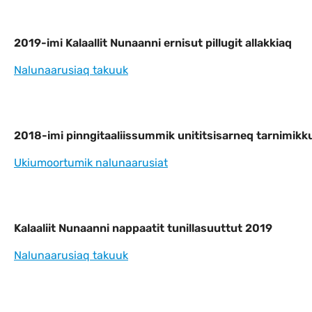
2019-imi Kalaallit Nunaanni ernisut pill
2019-imi Kalaallit Nunaanni ernisut pillugit allakkiaq
Nalunaarusiaq takuuk
2018-imi pinngitaaliissummik unititsisa
2018-imi pinngitaaliissummik unititsisarneq tarnimikku
Ukiumoortumik nalunaarusiat
Kalaaliit Nunaanni nappaatit tunillasuu
Kalaaliit Nunaanni nappaatit tunillasuuttut 2019
Nalunaarusiaq takuuk