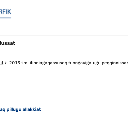
Imarisaanut ingerlaqqigit
ussat
2019-imi ilinniagaqassuseq tunngavigalugu peqqinnissaq 
at
q pillugu allakkiat