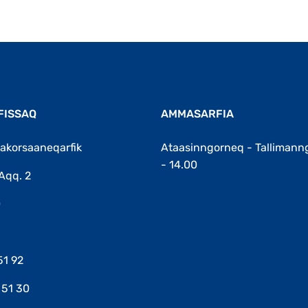
FISSAQ
AMMASARFIA
akorsaaneqarfik
Ataasinngorneq - Tallimann
- 14.00
Aqq. 2
0
51 92
 51 30