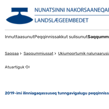
Innuttaasunut
Peqqinnissakkut sulisunut
Saqqummi
Saqqaa
Saqqummiussat
Ukiumoortumik nalunaarusi
Atuartiguk
2019-imi ilinniagaqassuseq tunngavigalugu peqqinnissa