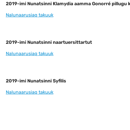
2019-imi Nunatsinni Klamydia aamma Gon
2019-imi Nunatsinni Klamydia aamma Gonorré pillugu kis
Nalunaarusiaq takuuk
2019-imi Nunatsinni naartuersittartut
2019-imi Nunatsinni naartuersittartut
Nalunaarusiaq takuuk
2019-imi Nunatsinni Syfilis
2019-imi Nunatsinni Syfilis
Nalunaarusiaq takuuk