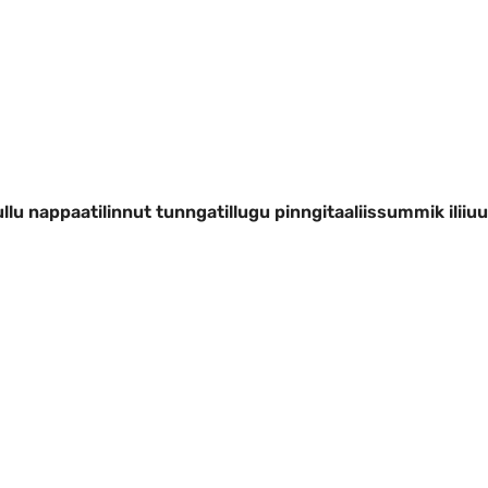
ugit allakkiaq
rneq tarnimikkullu nappaatilinnut tunng
llu nappaatilinnut tunngatillugu pinngitaaliissummik ilii
ttut 2019