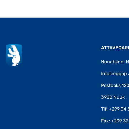
ATTAVEQAR
Nunatsinni N
Intaleeqqap 
Postboks 12
3900 Nuuk
Tlf: +299 34 
Fax: +299 32