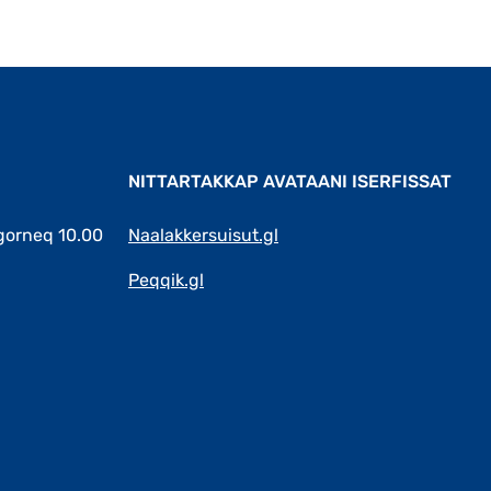
Qulaanut
NITTARTAKKAP AVATAANI ISERFISSAT
gorneq 10.00
Naalakkersuisut.gl
Peqqik.gl