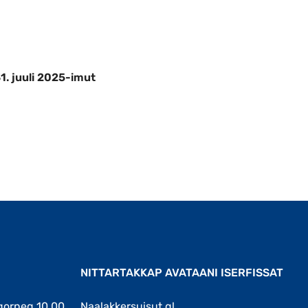
 juuli 2025-imut nakkutilliinerinit nalun
31. juuli 2025-imut
Qulaanut
NITTARTAKKAP AVATAANI ISERFISSAT
gorneq 10.00
Naalakkersuisut.gl