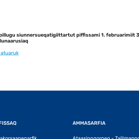
giittartut piffissami 1. februarimiit 31.
illugu siunnersueqatigiittartut piffissami 1. februarimiit 
nalunaarusiaq
 atuaruk
FISSAQ
AMMASARFIA
akorsaaneqarfik
Ataasinngorneq - Tallimann