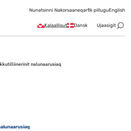
Nunatsinni Nakorsaaneqarfik pillugu
English
Ujaasigit
Kalaallisut
Dansk
kkutilliinerinit nalunaarusiaq
 nalunaarusiaq