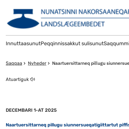
Innuttaasunut
Peqqinnissakkut sulisunut
Saqqummi
Naartuersittarneq pillugu siunnersueq
Saqqaa
Nyheder
Atuartiguk
DECEMBARI 1-AT 2025
Naartuersittarneq pillugu siunnersueqatigiittartut piffi