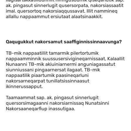
ak. pingasut sinnerlugit qusersorpata, nakorsiassaatit
imal. quersortoq nakorsiaqqussavat. Illit nammineq
allallu nappaammut ersiutaat alaatsinaakkit.
Qaqugukkut nakorsamut saaffiginnissi
Qaqugukkut nakorsamut saaffiginnissinnaavunga?
TB-mik nappaatillit tamarmik pilertortumik
nappaamminnik suussusersivigineqarnissaat, Kalaallit
Nunaanni TB-mik akiuiniarnermi anguniagassatut
siunniussani pingaarnersat ilagaat. TB-mik
nappaatilik piaartumik paasineqarluni
nakorsarneqarpat tunillatsissinnaasut
ikinnerussapput.
Taamaammat sap. ak. pingasut sinnerlugit
quersorsimagaanni nakorsiarnissaq Nunatsinni
Nakorsaaneqarfiup inassutigaa.