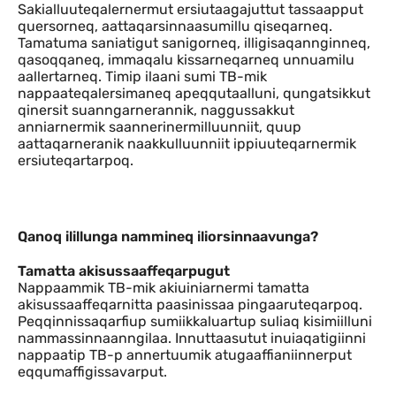
Sakialluuteqalernermut ersiutaagajuttut tassaapput
quersorneq, aattaqarsinnaasumillu qiseqarneq.
Tamatuma saniatigut sanigorneq, illigisaqannginneq,
qasoqqaneq, immaqalu kissarneqarneq unnuamilu
aallertarneq. Timip ilaani sumi TB-mik
nappaateqalersimaneq apeqqutaalluni, qungatsikkut
qinersit suanngarnerannik, naggussakkut
anniarnermik saannerinermilluunniit, quup
aattaqarneranik naakkulluunniit ippiuuteqarnermik
ersiuteqartarpoq.
Qanoq ilillunga nammineq iliorsinnaav
Qanoq ilillunga nammineq iliorsinnaavunga?
Tamatta akisussaaffeqarpugut
Nappaammik TB-mik akiuiniarnermi tamatta
akisussaaffeqarnitta paasinissaa pingaaruteqarpoq.
Peqqinnissaqarfiup sumiikkaluartup suliaq kisimiilluni
nammassinnaanngilaa. Innuttaasutut inuiaqatigiinni
nappaatip TB-p annertuumik atugaaffianiinnerput
eqqumaffigissavarput.