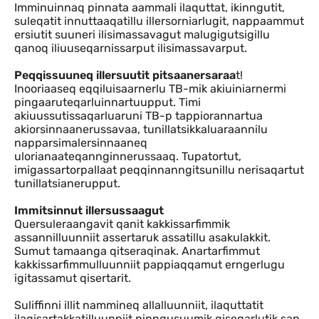
Imminuinnaq pinnata aammali ilaquttat, ikinngutit,
suleqatit innuttaaqatillu illersorniarlugit, nappaammut
ersiutit suuneri ilisimassavagut malugigutsigillu
qanoq iliuuseqarnissarput ilisimassavarput.
Peqqissuuneq illersuutit pitsaanersaraa
t!
Inooriaaseq eqqiluisaarnerlu TB-mik akiuiniarnermi
pingaaruteqarluinnartuupput. Timi
akiuussutissaqarluaruni TB-p tappiorannartua
akiorsinnaanerussavaa, tunillatsikkaluaraannilu
napparsimalersinnaaneq
ulorianaateqannginnerussaaq. Tupatortut,
imigassartorpallaat peqqinnanngitsunillu nerisaqartut
tunillatsianerupput.
Immitsinnut illersussaagut
Quersuleraangavit qanit kakkissarfimmik
assannilluunniit assertaruk assatillu asakulakkit.
Sumut tamaanga qitseraqinak. Anartarfimmut
kakkissarfimmulluunniit pappiaqqamut erngerlugu
igitassamut qisertarit.
Suliffinni illit nammineq allalluunniit, ilaquttatit
ilagisartakkatilluunniit ninngusuumik qiseqarlutik sap.