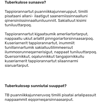
Tuberkulose sunaava?
Tuberkulose sunaava?
Tappiorannartut puanniikkajunnerupput, timilli
pisataani allani- ilaatigut saanerniissinnaalluni
qinersiniissinnaalluniluunniit. Sakialluut kisimi
tuniluuttarpoq.
Tappiorannartut kigaatsumik amerliartortarput,
nappaallu ukiut arlallit pinngoriartorsinnaasarpoq.
Kuseriarnerit tappiorannartut, inummiit
tunillannartumik sakialluutilimmeersut
ilummoorunneqarnerisigut, nappaat tuniluuttarpoq.
Quersornikkut, oqalunnikkut tangajornikkullu
kuseriarnerit tappiorannartut silaannarmi
siaruartarput.
Tuberkulosep sunniutai suuppat?
Tuberkulosep sunniutai suuppat?
TB puanniikkajunneruvoq timilli pisatai arlalipassuit
nappaammit eqqorneqarsinnaasarput.