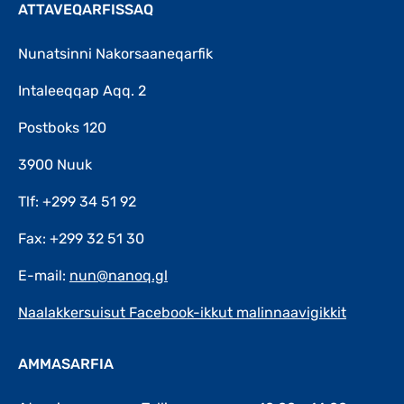
ATTAVEQARFISSAQ
Nunatsinni Nakorsaaneqarfik
Intaleeqqap Aqq. 2
Postboks 120
3900 Nuuk
Tlf: +299 34 51 92
Fax: +299 32 51 30
E-mail:
nun@nanoq.gl
Naalakkersuisut Facebook-ikkut malinnaavigikkit
AMMASARFIA