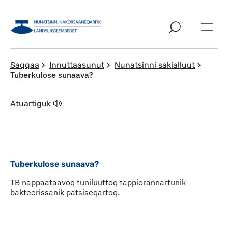
Imarisaanut ingerlaqqigit
Saqqaa
Innuttaasunut
Nunatsinni sakialluut
Tuberkulose sunaava?
Atuartiguk
Tuberkulose sunaava?
TB nappaataavoq tuniluuttoq tappiorannartunik
bakteerissanik patsiseqartoq.