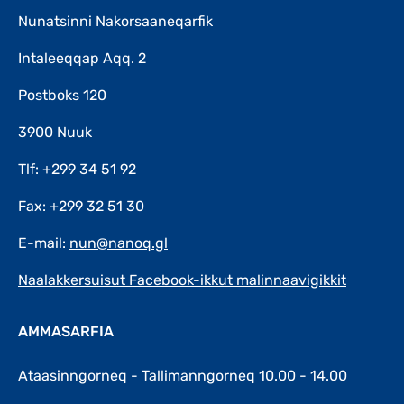
Nunatsinni Nakorsaaneqarfik
Intaleeqqap Aqq. 2
Postboks 120
3900 Nuuk
Tlf: +299 34 51 92
Fax: +299 32 51 30
E-mail:
nun@nanoq.gl
Naalakkersuisut Facebook-ikkut malinnaavigikkit
AMMASARFIA
Ataasinngorneq - Tallimanngorneq 10.00 - 14.00