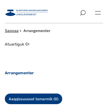
Imarisaanut ingerlaqqigit
Arrangementer
Saqqaa
Atuartiguk
Arrangementer
Aaqqissuussat tamarmik (0)