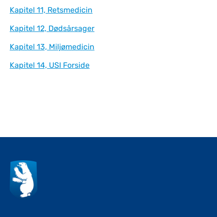
Kapitel 11, Retsmedicin
Kapitel 12, Dødsårsager
Kapitel 13, Miljømedicin
Kapitel 14, USI Forside
Til top