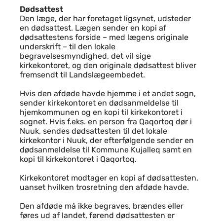
Dødsattest
Den læge, der har foretaget ligsynet, udsteder
en dødsattest. Lægen sender en kopi af
dødsattestens forside – med lægens originale
underskrift – til den lokale
begravelsesmyndighed, det vil sige
kirkekontoret, og den originale dødsattest bliver
fremsendt til Landslægeembedet.
Hvis den afdøde havde hjemme i et andet sogn,
sender kirkekontoret en dødsanmeldelse til
hjemkommunen og en kopi til kirkekontoret i
sognet. Hvis f.eks. en person fra Qaqortoq dør i
Nuuk, sendes dødsattesten til det lokale
kirkekontor i Nuuk, der efterfølgende sender en
dødsanmeldelse til Kommune Kujalleq samt en
kopi til kirkekontoret i Qaqortoq.
Kirkekontoret modtager en kopi af dødsattesten,
uanset hvilken trosretning den afdøde havde.
Den afdøde må ikke begraves, brændes eller
føres ud af landet, førend dødsattesten er