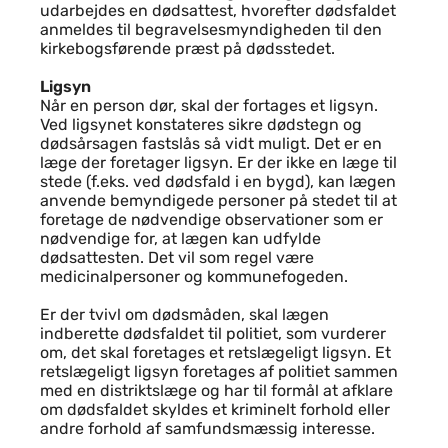
udarbejdes en dødsattest, hvorefter dødsfaldet
anmeldes til begravelsesmyndigheden til den
kirkebogsførende præst på dødsstedet.
Ligsyn
Når en person dør, skal der fortages et ligsyn.
Ved ligsynet konstateres sikre dødstegn og
dødsårsagen fastslås så vidt muligt. Det er en
læge der foretager ligsyn. Er der ikke en læge til
stede (f.eks. ved dødsfald i en bygd), kan lægen
anvende bemyndigede personer på stedet til at
foretage de nødvendige observationer som er
nødvendige for, at lægen kan udfylde
dødsattesten. Det vil som regel være
medicinalpersoner og kommunefogeden.
Er der tvivl om dødsmåden, skal lægen
indberette dødsfaldet til politiet, som vurderer
om, det skal foretages et retslægeligt ligsyn. Et
retslægeligt ligsyn foretages af politiet sammen
med en distriktslæge og har til formål at afklare
om dødsfaldet skyldes et kriminelt forhold eller
andre forhold af samfundsmæssig interesse.