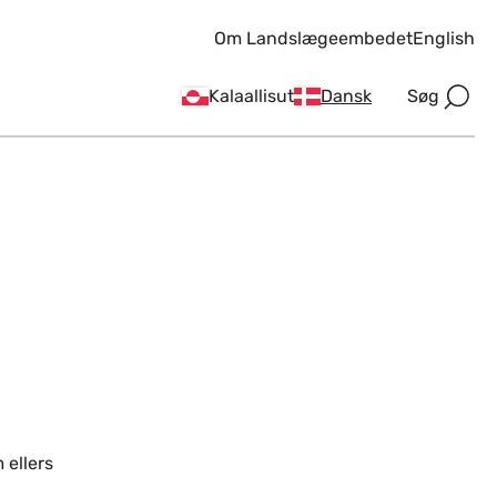
Om Landslægeembedet
English
Søg
Kalaallisut
Dansk
 ellers