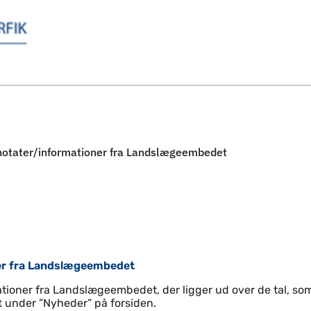
Spring til indholdssektion
 notater/informationer fra Landslægeembedet
ner fra Landslægeembedet
tioner fra Landslægeembedet, der ligger ud over de tal, som
t under ”Nyheder” på forsiden.