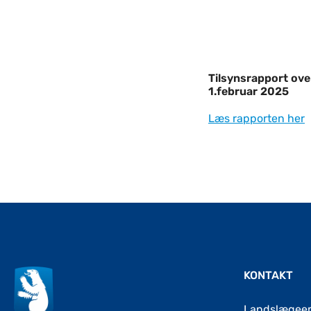
Tilsynsrapport over abortsamrådenes vi
Tilsynsrapport ove
1.februar 2025
Læs rapporten her
KONTAKT
Landslægee