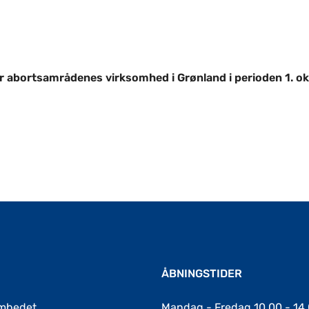
rksomhed i Grønland i perioden 1. okto
r abortsamrådenes virksomhed i Grønland i perioden 1. o
ÅBNINGSTIDER
mbedet
Mandag - Fredag 10.00 - 14