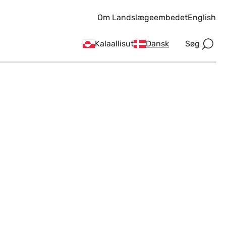
Om Landslægeembedet
English
Søg
Kalaallisut
Dansk